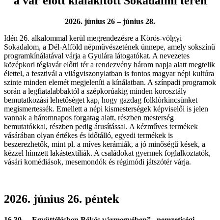
a vár előtt kialakított Sokadalmi téren
2026. június 26 – június 28.
Idén 26. alkalommal kerül megrendezésre a Körös-völgyi
Sokadalom, a Dél-Alföld népművészetének ünnepe, amely sokszínű
programkínálatával várja a Gyulára látogatókat. A nevezetes
középkori téglavár előtti tér a rendezvény három napja alatt megtelik
élettel, a fesztivál a világviszonylatban is fontos magyar népi kultúra
szinte minden elemét megjeleníti a kínálatban. A színpadi programok
során a legfiatalabbaktól a szépkorúakig minden korosztály
bemutatkozási lehetőséget kap, hogy gazdag folklórkincsünket
megismertessék. Emellett a népi kismesterségek képviselői is jelen
vannak a háromnapos forgatag alatt, részben mesterség
bemutatókkal, részben pedig árusítással. A kézműves termékek
vásárában olyan értékes és időtálló, egyedi termékek is
beszerezhetők, mint pl. a míves kerámiák, a jó minőségű kések, a
kézzel hímzett lakástextíliák. A családokat gyermek foglalkoztatók,
vásári komédiások, mesemondók és régimódi játszótér várja.
2026. június 26. péntek
16.30 - „Együttélésben Békés vármegyében” –nemzetiségi