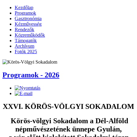
Kezdőlap
Programok
Gasztronómia
Kézművesség
Rendezők
Közreműködők
Támogatók
Archívum
Fotók 2025
Programok - 2026
XXVI. KÖRÖS-VÖLGYI SOKADALOM
Körös-völgyi Sokadalom a Dél-Alföld
népművészetének ünnepe Gyulán,