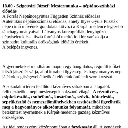
18.00 - Szigetvári József: Mestermunka – néptánc-színházi
előadás
A Forrás Néptáncegyüttes Független Színház előadása
Autentikus néptáncszínházi előadás, amely Illyés Gyula Puszták
népe című művének gondolatait ötvözi a Kárpát-medence legszebb
tánchagyományaival. Látványos koreográfiák, lenyűgöző
népviseletek és a tiszta forrásból merítő folklór varázsolja a
színpadra kulturális örökségünk időtálló értékeit.
A belépés ingyenes.
A gyermekeket mindhárom napon egy hangulatos, régmúlt időket
idéző játszótér várja, ahol korabeli ügyességi és hagyományos népi
játékok segítségével élhetik át elődeink önfeledt szórakozását.
A sokadalmi téren felállított kézműves sátrakban a látogatók
felfedezhetik a népi mesterségek sokszínű világát.
A rézműves-,
csipkekészítő-, csuhéfonó-, kosárfonó-, szövő-, bútorfestő-,
seprűkészítő és nemezelőműhelyekben testközelből figyelhetik
meg a hagyományos alkotómunka folyamatát
, miközben
betekintést nyerhetnek a Kárpát-medence gazdag kézműves
örökségébe.
Az idei rendezvény középpontjában a
fazekasság
áll. A vendégek