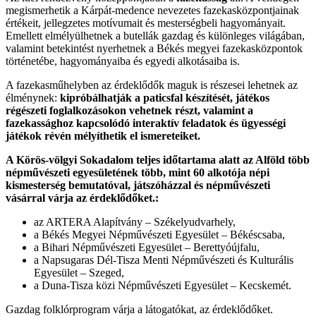
megismerhetik a Kárpát-medence nevezetes fazekasközpontjainak
értékeit, jellegzetes motívumait és mesterségbeli hagyományait.
Emellett elmélyülhetnek a butellák gazdag és különleges világában,
valamint betekintést nyerhetnek a Békés megyei fazekasközpontok
történetébe, hagyományaiba és egyedi alkotásaiba is.
A fazekasműhelyben az érdeklődők maguk is részesei lehetnek az
élménynek:
kipróbálhatják a paticsfal készítését, játékos
régészeti foglalkozásokon vehetnek részt, valamint a
fazekassághoz kapcsolódó interaktív feladatok és ügyességi
játékok révén mélyíthetik el ismereteiket.
A Körös-völgyi Sokadalom teljes időtartama alatt az Alföld több
népművészeti egyesületének több, mint 60 alkotója népi
kismesterség bemutatóval, játszóházzal és népművészeti
vásárral várja az érdeklődőket.:
az ARTERA Alapítvány – Székelyudvarhely,
a Békés Megyei Népművészeti Egyesület – Békéscsaba,
a Bihari Népművészeti Egyesület – Berettyóújfalu,
a Napsugaras Dél-Tisza Menti Népművészeti és Kulturális
Egyesület – Szeged,
a Duna-Tisza közi Népművészeti Egyesület – Kecskemét.
Gazdag folklórprogram várja a látogatókat, az érdeklődőket.