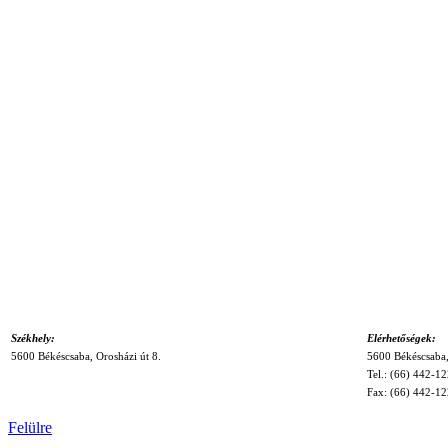
Székhely:
Elérhetőségek:
5600 Békéscsaba,
Orosházi út 8.
5600 Békéscsaba,
Tel.: (66) 442-12
Fax: (66) 442-1
Felülre