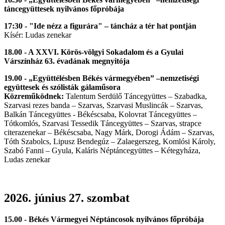
táncegyüttesek nyilvános főpróbája
17:30 - "Ide nézz a figurára" – táncház a tér hat pontján
Kísér: Ludas zenekar
18.00 - A XXVI. Körös-völgyi Sokadalom és a Gyulai
Várszínház 63. évadának megnyitója
19.00 - „Együttélésben Békés vármegyében” –nemzetiségi
együttesek és szólisták gálaműsora
Közreműködnek:
Talentum Serdülő Táncegyüttes – Szabadka,
Szarvasi rezes banda – Szarvas, Szarvasi Muslincák – Szarvas,
Balkán Táncegyüttes - Békéscsaba, Kolovrat Táncegyüttes –
Tótkomlós, Szarvasi Tessedik Táncegyüttes – Szarvas, strapce
citerazenekar – Békéscsaba, Nagy Márk, Dorogi Ádám – Szarvas,
Tóth Szabolcs, Lipusz Bendegúz – Zalaegerszeg, Komlósi Károly,
Szabó Fanni – Gyula, Kaláris Néptáncegyüttes – Kétegyháza,
Ludas zenekar
2026. június 27. szombat
15.00 - Békés Vármegyei Néptáncosok nyilvános főpróbája