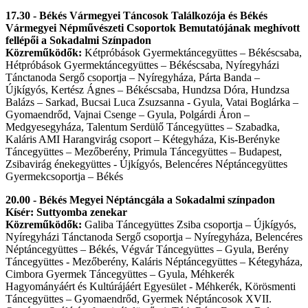
17.30 - Békés Vármegyei Táncosok Találkozója és Békés
Vármegyei Népművészeti Csoportok Bemutatójának meghívott
fellépői a Sokadalmi Színpadon
Közreműködők:
Kétpróbások Gyermektáncegyüttes – Békéscsaba,
Hétpróbások Gyermektáncegyüttes – Békéscsaba, Nyíregyházi
Tánctanoda Sergő csoportja – Nyíregyháza, Párta Banda –
Újkígyós, Kertész Ágnes – Békéscsaba, Hundzsa Dóra, Hundzsa
Balázs – Sarkad, Bucsai Luca Zsuzsanna - Gyula, Vatai Boglárka –
Gyomaendrőd, Vajnai Csenge – Gyula, Polgárdi Áron –
Medgyesegyháza, Talentum Serdülő Táncegyüttes – Szabadka,
Kaláris AMI Harangvirág csoport – Kétegyháza, Kis-Berényke
Táncegyüttes – Mezőberény, Primula Táncegyüttes – Budapest,
Zsibavirág énekegyüttes - Újkígyós, Belencéres Néptáncegyüttes
Gyermekcsoportja – Békés
20.00 - Békés Megyei Néptáncgála a Sokadalmi színpadon
Kísér: Suttyomba zenekar
Közreműködők:
Galiba Táncegyüttes Zsiba csoportja – Újkígyós,
Nyíregyházi Tánctanoda Sergő csoportja – Nyíregyháza, Belencéres
Néptáncegyüttes – Békés, Végvár Táncegyüttes – Gyula, Berény
Táncegyüttes - Mezőberény, Kaláris Néptáncegyüttes – Kétegyháza,
Cimbora Gyermek Táncegyüttes – Gyula, Méhkerék
Hagyományáért és Kultúrájáért Egyesület - Méhkerék, Körösmenti
Táncegyüttes – Gyomaendrőd, Gyermek Néptáncosok XVII.