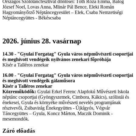
Országos Szólótáncfesztivál döntősei: Tóth Róza Emma, Balog
József Noel, Lovas Anna, Mlinár Pál Bence, Eleki Román
Hagyományőrző Néptáncegyesület – Elek, Csaba Nemzetiségi
Néptáncegyüttes - Békéscsaba
2026. június 28. vasárnap
14.30 - "Gyulai Forgatag" Gyula város népművészeti csoportjai
és meghívott vendégeik nyilvános zenekari főpróbája
Kísér a Talléros zenekar
16.00 - "Gyulai Forgatag" Gyula város népművészeti csoportjai
és meghívott vendégeik gálaműsora
Kísér a Talléros zenekar
Közreműködők:
Gyulai Erkel Ferenc Alapfokú Művészeti Iskola
néptánc csoportjai (Gyöngyszemek, Cimbora, Kákics), szólistái és
énekesei, Gyula és környéke művészeti nevelés programjának
résztvevői, Zsibavirág Énekegyüttes - Újkígyós, Végvár
Táncegyüttes – Gyula, Koncz Márton, Maczik Dominik -
mesemondók.
Záró előadás